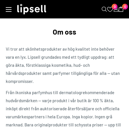
Hoppa
0
0
LIPSELL
till
innehåll
Om oss
Vi tror att skönhetsprodukter av hög kvalitet inte behöver
vara en lyx. Lipsell grundades med ett tydligt uppdrag: att
göra äkta, förstklassiga kosmetika, hud- och
hårvårdsprodukter samt parfymer tillgängliga för alla — utan
kompromisser.
Från ikoniska parfymhus till dermatologrekommenderade
hudvårdsmärken — varje produkt i vår butik är 100 % äkta,
inköpt direkt från auktoriserade återförsäljare och officiella
varumärkespartners i hela Europa. Inga kopior. Ingen grå
marknad. Bara originalprodukter till schyssta priser — upp till