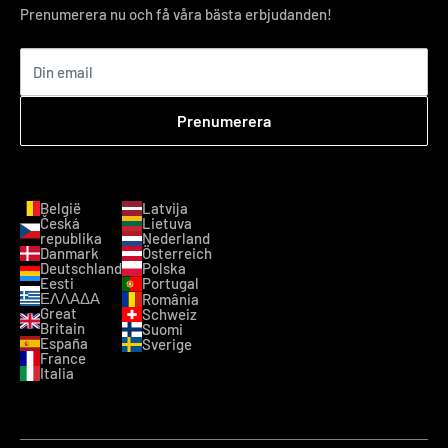
Prenumerera nu och få våra bästa erbjudanden!
Din email
Prenumerera
België
Latvija
Česká
Lietuva
republika
Nederland
Danmark
Österreich
Deutschland
Polska
Eesti
Portugal
ΕΛΛΑΔΑ
România
Great
Schweiz
Britain
Suomi
España
Sverige
France
Italia