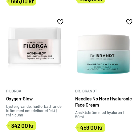
665,00 kr
Försäljningspris
Försäljningspris
FILORGA
DR. BRANDT
Oxygen-Glow
Needles No More Hyaluronic
Face Cream
Lystergivande, hudförbättrande
kräm med omedelbar effekt |
Ansiktskräm med hyaluron |
från 30ml
50ml
342,00 kr
459,00 kr
Försäljningspris
Försäljningspris