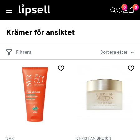
Hoppa
0
0
LIPSELL
till
innehåll
Krämer för ansiktet
Filtrera
Sortera efter
SVR
CHRISTIAN BRETON