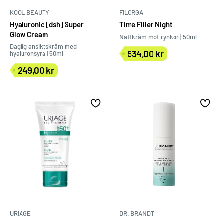
KOOL BEAUTY
FILORGA
Hyaluronic [dsh] Super
Time Filler Night
Glow Cream
Nattkräm mot rynkor | 50ml
Daglig ansiktskräm med
534,00 kr
hyaluronsyra | 50ml
Försäljningspris
249,00 kr
Försäljningspris
URIAGE
DR. BRANDT