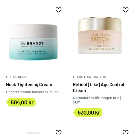
DR. BRANDT
CHRISTIAN BRETON
Neck Tightening Cream
Retinol [Like] Age Control
Cream
Uppstramande halskräm | 50ml
Retinolkräm för mogen hud |
504,00 kr
50ml
Försäljningspris
530,00 kr
Försäljningspris