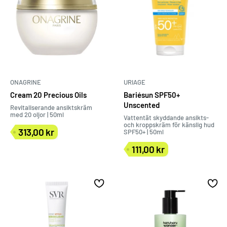
ONAGRINE
URIAGE
Cream 20 Precious Oils
Bariésun SPF50+
Unscented
Revitaliserande ansiktskräm
med 20 oljor | 50ml
Vattentät skyddande ansikts-
och kroppskräm för känslig hud
313,00 kr
SPF50+ | 50ml
Försäljningspris
111,00 kr
Försäljningspris