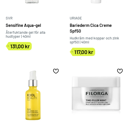
SVR
URIAGE
Sensifine Aqua-gel
Bariederm Cica Creme
Spf50
Återfuktande gel för alla
hudtyper | 40ml
Hudkräm med koppar och zink
spf50 | 40ml
131,00 kr
Försäljningspris
117,00 kr
Försäljningspris