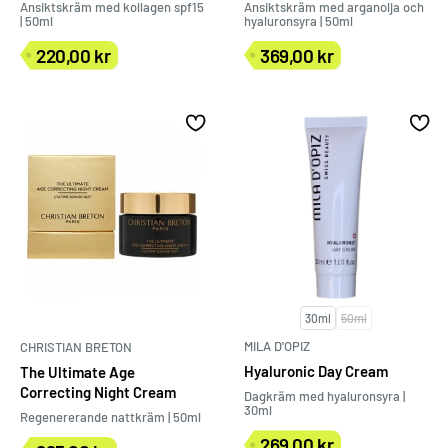
Ansiktskräm med kollagen spf15
Ansiktskräm med arganolja och
| 50ml
hyaluronsyra | 50ml
220,00 kr
369,00 kr
Försäljningspris
Försäljningspris
30ml
50ml
MILA D'OPIZ
CHRISTIAN BRETON
Hyaluronic Day Cream
The Ultimate Age
Correcting Night Cream
Dagkräm med hyaluronsyra |
30ml
Regenererande nattkräm | 50ml
269,00 kr