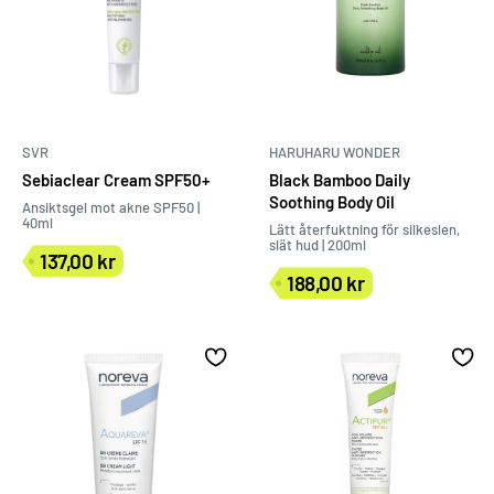
SVR
HARUHARU WONDER
Sebiaclear Cream SPF50+
Black Bamboo Daily
Soothing Body Oil
Ansiktsgel mot akne SPF50 |
40ml
Lätt återfuktning för silkeslen,
slät hud | 200ml
137,00 kr
Försäljningspris
188,00 kr
Försäljningspris