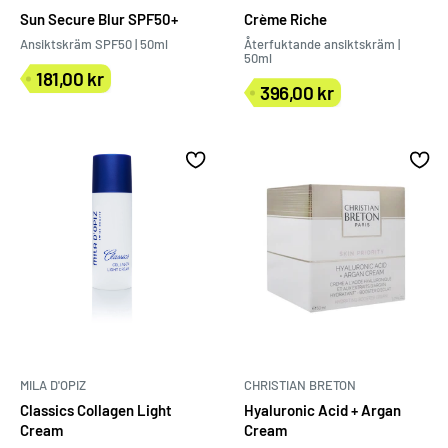
Sun Secure Blur SPF50+
Crème Riche
Ansiktskräm SPF50 | 50ml
Återfuktande ansiktskräm |
50ml
181,00 kr
Försäljningspris
396,00 kr
Försäljningspris
MILA D'OPIZ
CHRISTIAN BRETON
Classics Collagen Light
Hyaluronic Acid + Argan
Cream
Cream