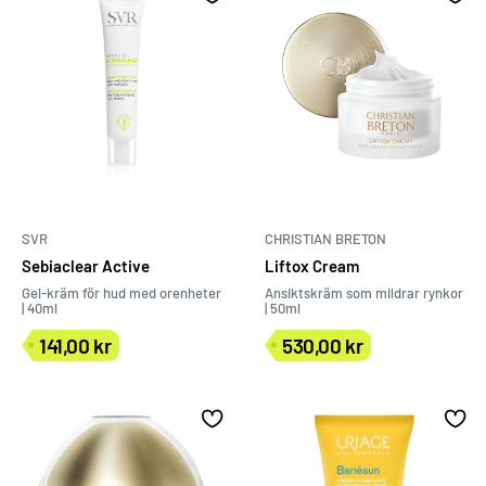
SVR
CHRISTIAN BRETON
Sebiaclear Active
Liftox Cream
Gel-kräm för hud med orenheter
Ansiktskräm som mildrar rynkor
| 40ml
| 50ml
141,00 kr
530,00 kr
Försäljningspris
Försäljningspris