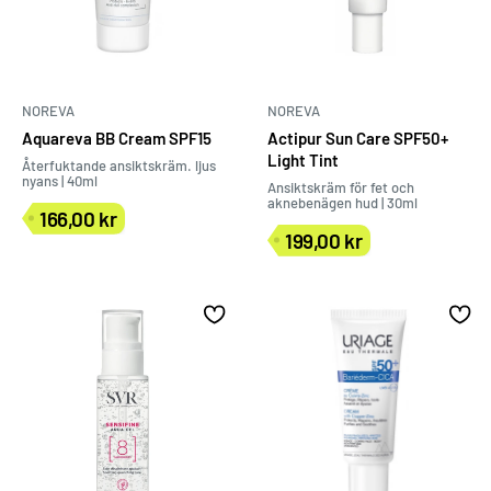
NOREVA
NOREVA
Aquareva BB Cream SPF15
Actipur Sun Care SPF50+
Light Tint
Återfuktande ansiktskräm. ljus
nyans | 40ml
Ansiktskräm för fet och
aknebenägen hud | 30ml
166,00 kr
Försäljningspris
199,00 kr
Försäljningspris