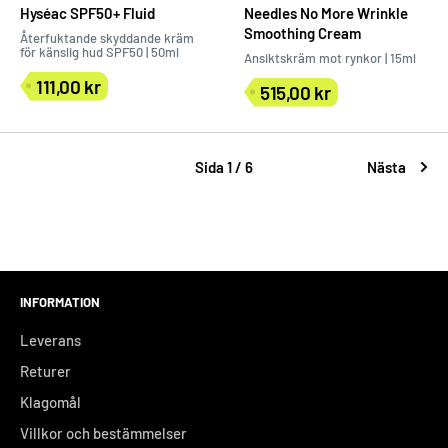
Hyséac SPF50+ Fluid
Needles No More Wrinkle
Smoothing Cream
Återfuktande skyddande kräm
för känslig hud SPF50 | 50ml
Ansiktskräm mot rynkor | 15ml
111,00 kr
515,00 kr
Försäljningspris
Försäljningspris
Sida 1 / 6
Nästa
INFORMATION
Leverans
Returer
Klagomål
Villkor och bestämmelser