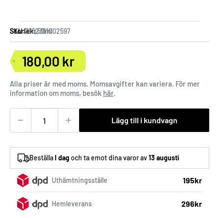
Storlek:
50ml
SKU:
3662361002597
180,00 kr
Försäljningspris
Alla priser är med moms. Momsavgifter kan variera. För mer
information om moms, besök
här
.
Lägg till i kundvagn
Beställa
I dag
och ta emot dina varor av
13 augusti
195kr
Uthämtningsställe
296kr
Hemleverans