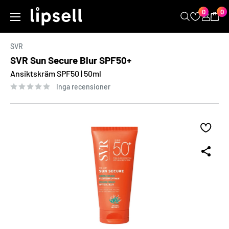
Kopiera
Hoppa
0
0
LIPSELL
till
innehåll
SVR
SVR Sun Secure Blur SPF50+
Ansiktskräm SPF50 | 50ml
Inga recensioner