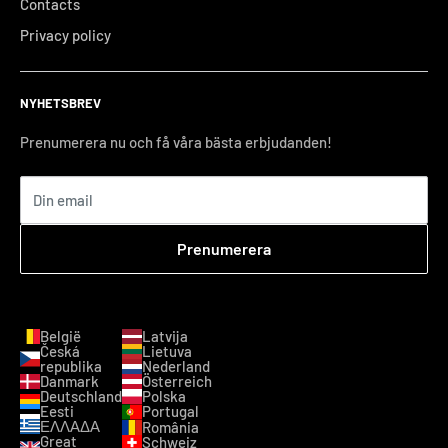
Contacts
Privacy policy
NYHETSBREV
Prenumerera nu och få våra bästa erbjudanden!
Din email
Prenumerera
België
Latvija
Česká
Lietuva
republika
Nederland
Danmark
Österreich
Deutschland
Polska
Eesti
Portugal
ΕΛΛΑΔΑ
România
Great
Schweiz