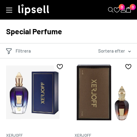
Hoppa
0
0
LIPSELL
till
innehåll
Special Perfume
Filtrera
Sortera efter
XERJOFF
XERJOFF