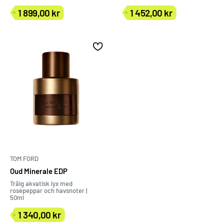
1 899,00 kr
1 452,00 kr
Försäljningspris
Försäljningspris
TOM FORD
Oud Minerale EDP
Träig akvatisk lyx med
rosépeppar och havsnoter |
50ml
1 340,00 kr
Försäljningspris