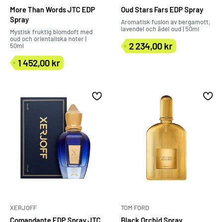
More Than Words JTC EDP
Oud Stars Fars EDP Spray
Spray
Aromatisk fusion av bergamott,
lavendel och ädel oud | 50ml
Mystisk fruktig blomdoft med
oud och orientaliska noter |
2 234,00 kr
50ml
Försäljningspris
1 452,00 kr
Försäljningspris
XERJOFF
TOM FORD
Comandante EDP Spray JTC
Black Orchid Spray