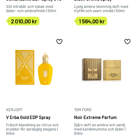
Söt körsbär och tobak med
Lyxig ambra-blommig doft med
läder- och ambrafinish | 50ml
tryffel och svart orkidé | 50ml
2 010,00 kr
1 564,00 kr
Försäljningspris
Försäljningspris
XERJOFF
TOM FORD
V Erba Gold EDP Spray
Noir Extreme Parfum
Fräsch blandning av citrus och
Djärv doft av ambra och vanilj
kryddor för vardaglig elegans |
med kardemumma och läder |
50ml
50ml