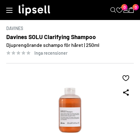
Kopiera
Hoppa
0
0
LIPSELL
till
innehåll
DAVINES
Davines SOLU Clarifying Shampoo
Djuprengörande schampo för håret | 250ml
Inga recensioner