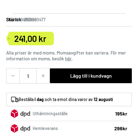
Storlek:
250ml
SKU:
8004608280477
241,00 kr
Försäljningspris
Alla priser är med moms. Momsavgifter kan variera. För mer
information om moms, besök
här
.
Lägg till i kundvagn
Beställa
I dag
och ta emot dina varor av
12 augusti
195kr
Uthämtningsställe
296kr
Hemleverans