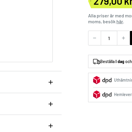
279,00 k
Förs
Alla priser är med m
moms, besök
här
.
Beställa
I dag
och 
Uthämtnin
Hemlever
urphy schampo
för en
ljning för fint, färgat
fyllighet. Mango- och