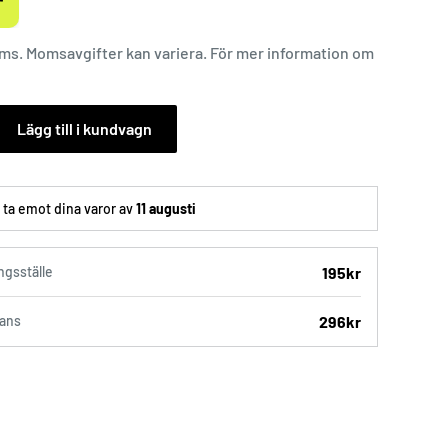
r
äljningspris
oms. Momsavgifter kan variera. För mer information om
Lägg till i kundvagn
ta emot dina varor av
11 augusti
195kr
gsställe
296kr
ans