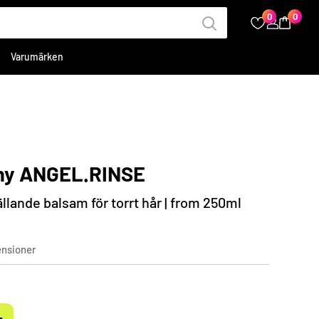
0
0
Varumärken
hy ANGEL.RINSE
lande balsam för torrt hår | from 250ml
ensioner