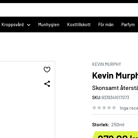
Kroppsvård
Munhygien
Kosttillskott
För män
Parfym
KEVIN MURPHY
Kevin Murp
Skonsamt återstäl
SKU:
9339341017073
Inga rec
Storlek:
250ml