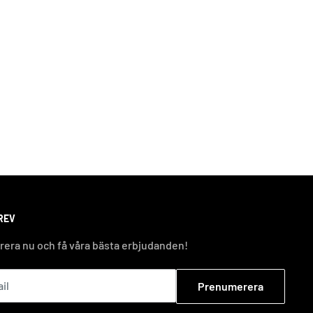
REV
era nu och få våra bästa erbjudanden!
il
Prenumerera