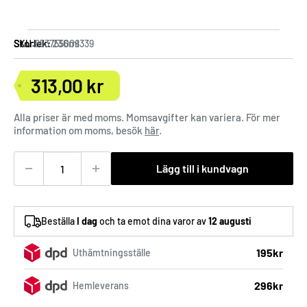
Storlek:
236ml
SKU:
853755008339
313,00 kr
Försäljningspris
Alla priser är med moms. Momsavgifter kan variera. För mer
information om moms, besök
här
.
Lägg till i kundvagn
Beställa
I dag
och ta emot dina varor av
12 augusti
195kr
Uthämtningsställe
296kr
Hemleverans