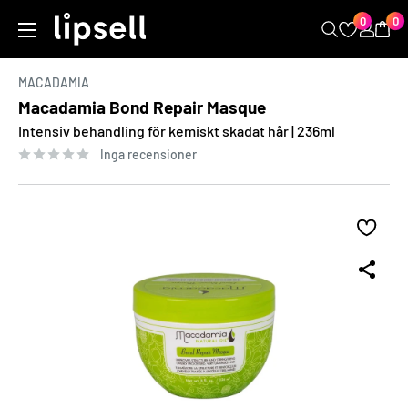
Kopiera
Hoppa
0
0
LIPSELL
till
innehåll
MACADAMIA
Macadamia Bond Repair Masque
Intensiv behandling för kemiskt skadat hår | 236ml
Inga recensioner