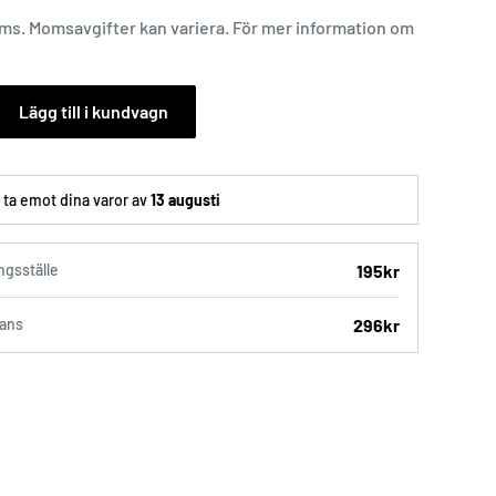
oms. Momsavgifter kan variera. För mer information om
Lägg till i kundvagn
ta emot dina varor av
13 augusti
195kr
gsställe
296kr
ans