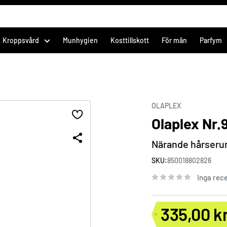
Kroppsvård
Munhygien
Kosttillskott
För män
Parfym
OLAPLEX
Olaplex Nr.
Närande hårseru
SKU:
850018802826
Inga rec
335,00 k
Förs