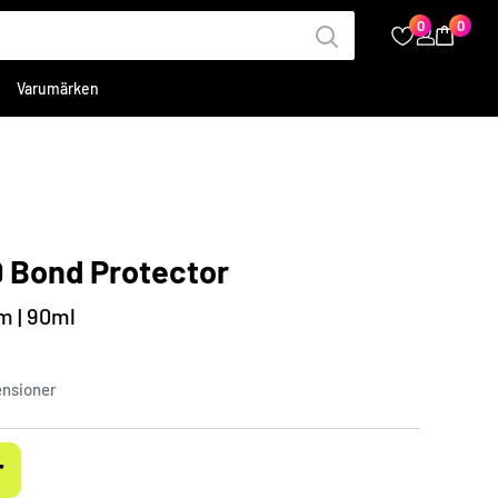
0
0
Varumärken
9 Bond Protector
m | 90ml
ensioner
r
äljningspris