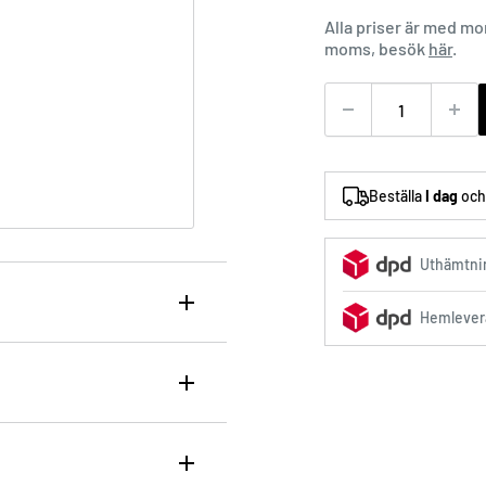
Alla priser är med m
moms, besök
här
.
Beställa
I dag
och 
Uthämtnin
Hemlever
skyddande serum
t
Olaplex Nr.4 Bond
tt leave-in serum som
ir Perfector
mulan på 90 ml skyddar