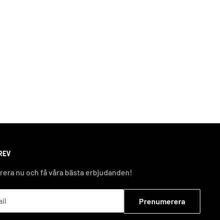
REV
era nu och få våra bästa erbjudanden!
il
Prenumerera