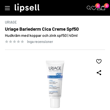
Kopiera
Hoppa
0
0
LIPSELL
till
innehåll
URIAGE
Uriage Bariederm Cica Creme Spf50
Hudkräm med koppar och zink spf50 | 40ml
Inga recensioner