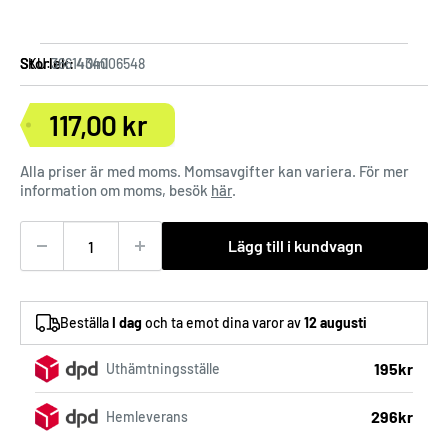
Storlek:
40ml
SKU:
3661434006548
117,00 kr
Försäljningspris
Alla priser är med moms. Momsavgifter kan variera. För mer
information om moms, besök
här
.
Lägg till i kundvagn
Beställa
I dag
och ta emot dina varor av
12 augusti
195kr
Uthämtningsställe
296kr
Hemleverans